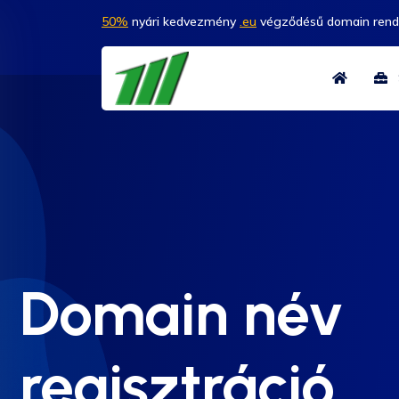
50%
nyári kedvezmény
.eu
végződésű domain rend
S
Domain név
regisztráció