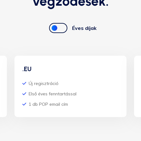
végződések.
Éves díjak
.EU
Új regisztráció
Első éves fenntartással
1 db POP email cím