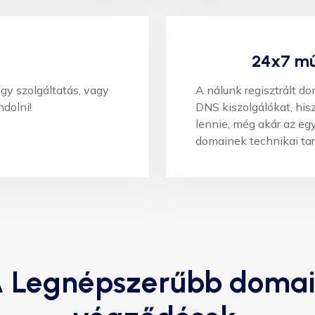
24x7 m
egy szolgáltatás, vagy
A nálunk regisztrált d
dolni!
DNS kiszolgálókat, hi
lennie, még akár az egy
domainek technikai tar
 Legnépszerűbb doma