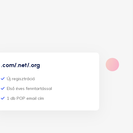
.com/.net/.org
Új regisztráció
Első éves fenntartással
1 db POP email cím