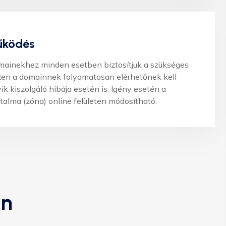
űködés
omainekhez minden esetben biztosítjuk a szükséges
szen a domainnek folyamatosan elérhetőnek kell
ik kiszolgáló hibája esetén is. Igény esetén a
talma (zóna) online felületen módosítható.
in