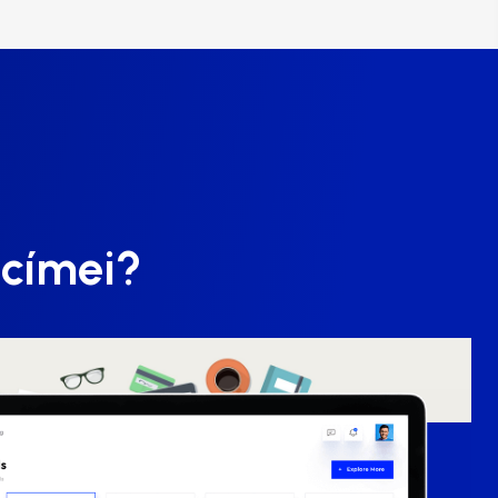
 címei?