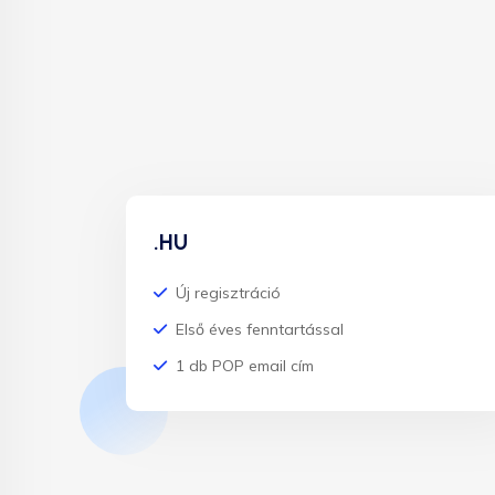
.HU
Új regisztráció
Első éves fenntartással
1 db POP email cím