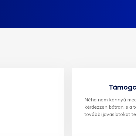
Támoga
Néha nem könnyű megfel
kérdezzen bátran, s a 
további javaslatokat t