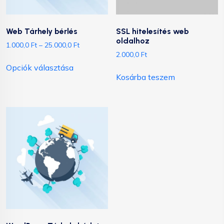
Web Tárhely bérlés
SSL hitelesítés web
oldalhoz
1.000,0
Ft
–
25.000,0
Ft
2.000,0
Ft
Opciók választása
Kosárba teszem