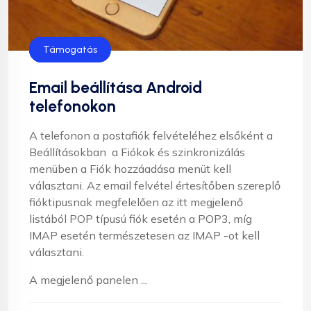
Levelezés
Segítség
Támogatás
Email beállítása Android
telefonokon
A telefonon a postafiók felvételéhez elsőként a
Beállításokban a Fiókok és szinkronizálás
menüben a Fiók hozzáadása menüt kell
választani. Az email felvétel értesítőben szereplő
fióktipusnak megfelelően az itt megjelenő
listából POP típusú fiók esetén a POP3, míg
IMAP esetén természetesen az IMAP -ot kell
választani.
A megjelenő panelen ...