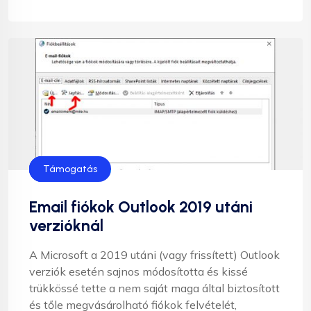
Levelezés
Segítség
Támogatás
Email fiókok Outlook 2019 utáni
verzióknál
A Microsoft a 2019 utáni (vagy frissített) Outlook
verziók esetén sajnos módosította és kissé
trükkössé tette a nem saját maga által biztosított
és tőle megvásárolható fiókok felvételét,