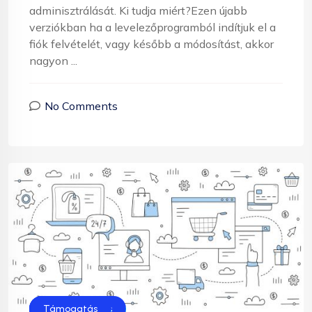
adminisztrálását. Ki tudja miért?Ezen újabb
verziókban ha a levelezőprogramból indítjuk el a
fiók felvételét, vagy később a módosítást, akkor
nagyon ...
No Comments
Honlap készítés
Segítség
Támogatás