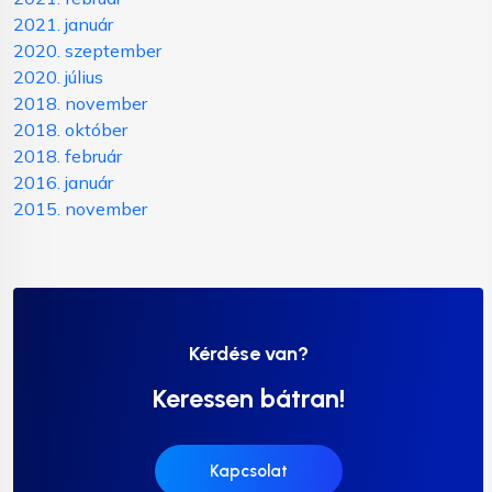
2021. január
2020. szeptember
2020. július
2018. november
2018. október
2018. február
2016. január
2015. november
Kérdése van?
Keressen bátran!
Kapcsolat