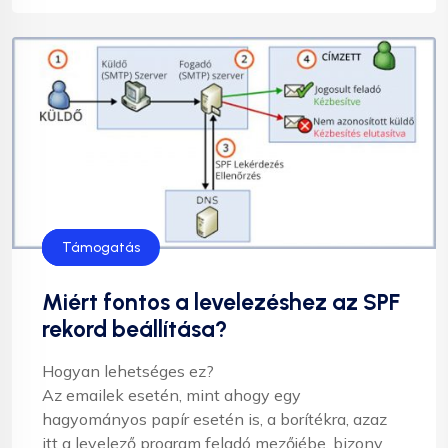
Levelezés
Segítség
Támogatás
Miért fontos a levelezéshez az SPF
rekord beállítása?
Hogyan lehetséges ez?
Az emailek esetén, mint ahogy egy
hagyományos papír esetén is, a borítékra, azaz
itt a levelező program feladó mezőjébe, bizony