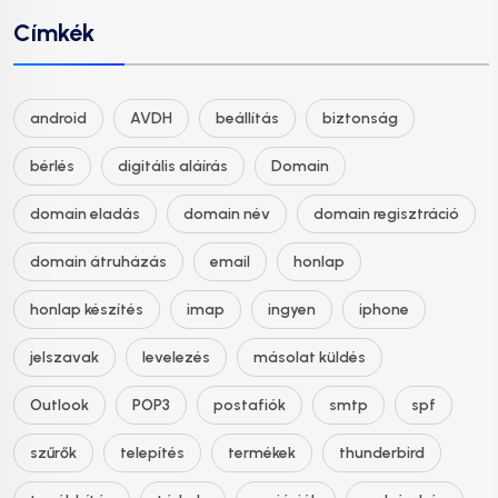
Címkék
android
AVDH
beállítás
biztonság
bérlés
digitális aláírás
Domain
domain eladás
domain név
domain regisztráció
domain átruházás
email
honlap
honlap készítés
imap
ingyen
iphone
jelszavak
levelezés
másolat küldés
Outlook
POP3
postafiók
smtp
spf
szűrők
telepítés
termékek
thunderbird